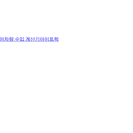
어
차량 수입 계산기
아이트럭