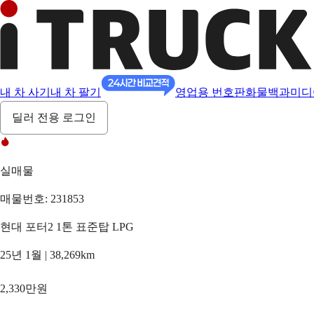
내 차 사기
내 차 팔기
영업용 번호판
화물백과
미디
딜러 전용 로그인
실매물
매물번호: 231853
현대 포터2 1톤 표준탑 LPG
25년 1월 | 38,269km
2,330만원