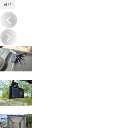
1
/
19
공유