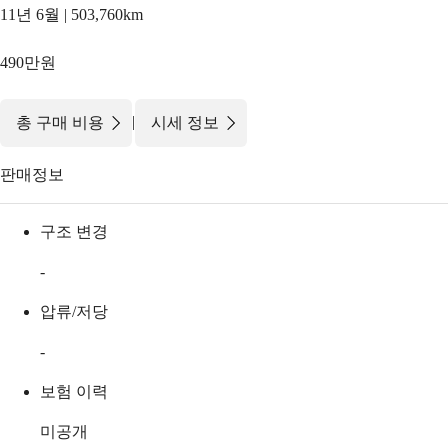
11년 6월 | 503,760km
490만원
|
총 구매 비용
시세 정보
판매정보
구조 변경
-
압류/저당
-
보험 이력
미공개