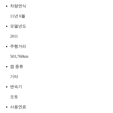
차량연식
11년 6월
모델년도
2011
주행거리
503,760
km
캡 종류
기타
변속기
오토
사용연료