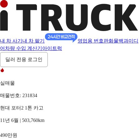
내 차 사기
내 차 팔기
영업용 번호판
화물백과
미디
어
차량 수입 계산기
아이트럭
딜러 전용 로그인
실매물
매물번호: 231834
현대 포터2 1톤 카고
11년 6월 | 503,760km
490만원