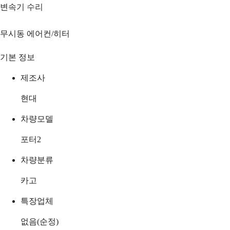
변속기 수리
무시동 에어컨/히터
기본 정보
제조사
현대
차량모델
포터2
차량분류
카고
특장업체
없음(순정)