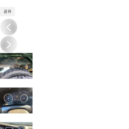
1
/
15
공유