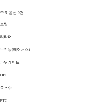
주요 옵션
0
건
보링
리타더
무진동(에어서스)
파워게이트
DPF
요소수
PTO