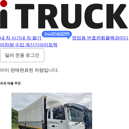
내 차 사기
내 차 팔기
영업용 번호판
화물백과
미디
어
차량 수입 계산기
아이트럭
딜러 전용 로그인
이미 판매완료된 차량입니다.
유관 매물 추천