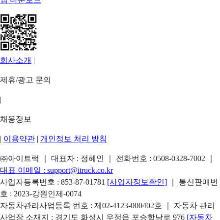
회사소개
|
제휴/광고 문의
|
채용정보
|
이용약관
|
개인정보 처리 방침
㈜아이트럭 ｜ 대표자 : 정혜인 ｜ 전화번호 :
0508-0328-7002
｜
대표 이메일 :
support@itruck.co.kr
사업자등록번호 : 853-87-01781
[사업자정보확인]
｜ 통신판매번
호 : 2023-강원인제-0074
자동차관리사업등록 번호 : 제02-4123-000402호 ｜ 자동차 관리
사업장 소재지 : 경기도 화성시 우정읍 포승항남로 976
[자동차