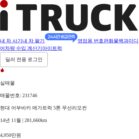
내 차 사기
내 차 팔기
영업용 번호판
화물백과
미디
어
차량 수입 계산기
아이트럭
딜러 전용 로그인
실매물
매물번호: 231746
현대 어부바카 메가트럭 5톤 무선리모컨
14년 11월 | 281,660km
4,950만원