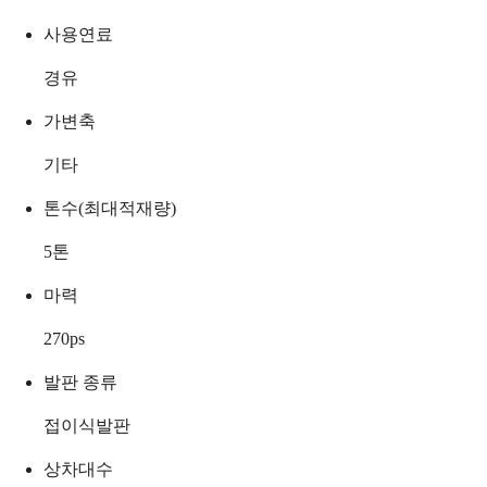
사용연료
경유
가변축
기타
톤수(최대적재량)
5
톤
마력
270
ps
발판 종류
접이식발판
상차대수