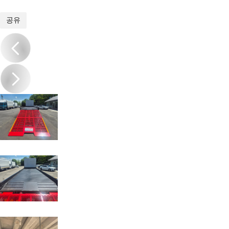
1
/
18
공유