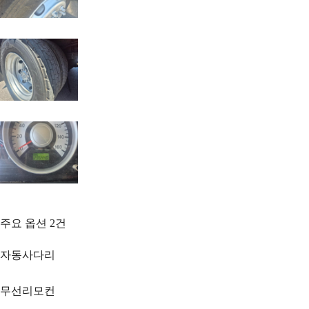
주요 옵션
2
건
자동사다리
무선리모컨