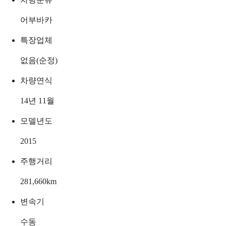
어부바카
특장업체
없음(순정)
차량연식
14년 11월
모델년도
2015
주행거리
281,660
km
변속기
수동