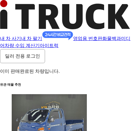
내 차 사기
내 차 팔기
영업용 번호판
화물백과
미디
어
차량 수입 계산기
아이트럭
딜러 전용 로그인
이미 판매완료된 차량입니다.
유관 매물 추천