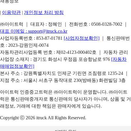
채용정보
|
이용약관
|
개인정보 처리 방침
㈜아이트럭 ｜ 대표자 : 정혜인 ｜ 전화번호 :
0508-0328-7002
｜
대표 이메일 :
support@itruck.co.kr
사업자등록번호 : 853-87-01781
[사업자정보확인]
｜ 통신판매번
호 : 2023-강원인제-0074
자동차관리사업등록 번호 : 제02-4123-000402호 ｜ 자동차 관리
사업장 소재지 : 경기도 화성시 우정읍 포승항남로 976
[자동차
매매업정보확인]
본사 주소 : 강원특별자치도 인제군 기린면 조침령로 1235-24 ｜
지점 주소 : 서울시 서초구 동작대로 230(방배동) 화련빌딩 3층
아이트럭 인증중고트럭은 ㈜아이트럭이 운영합니다. ㈜아이트
럭은 통신판매중개자로 통신판매의 당사자가 아니며, 상품 및 거
래정보, 거래에 대한 책임은 판매자에게 있습니다.
Copyright ⓒ 2026 itruck All Rights Reserved.