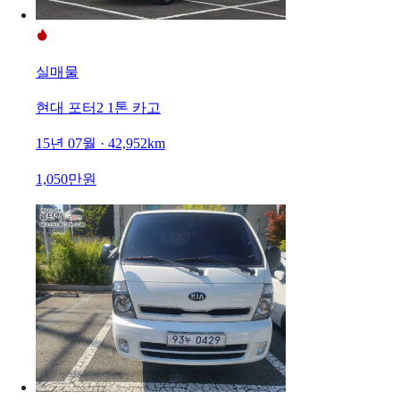
실매물
현대 포터2 1톤 카고
15년 07월 · 42,952km
1,050만원