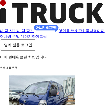
내 차 사기
내 차 팔기
영업용 번호판
화물백과
미디
어
차량 수입 계산기
아이트럭
딜러 전용 로그인
이미 판매완료된 차량입니다.
유관 매물 추천