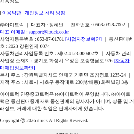
채용정보
|
이용약관
|
개인정보 처리 방침
㈜아이트럭 ｜ 대표자 : 정혜인 ｜ 전화번호 :
0508-0328-7002
｜
대표 이메일 :
support@itruck.co.kr
사업자등록번호 : 853-87-01781
[사업자정보확인]
｜ 통신판매번
호 : 2023-강원인제-0074
자동차관리사업등록 번호 : 제02-4123-000402호 ｜ 자동차 관리
사업장 소재지 : 경기도 화성시 우정읍 포승항남로 976
[자동차
매매업정보확인]
본사 주소 : 강원특별자치도 인제군 기린면 조침령로 1235-24 ｜
지점 주소 : 서울시 서초구 동작대로 230(방배동) 화련빌딩 3층
아이트럭 인증중고트럭은 ㈜아이트럭이 운영합니다. ㈜아이트
럭은 통신판매중개자로 통신판매의 당사자가 아니며, 상품 및 거
래정보, 거래에 대한 책임은 판매자에게 있습니다.
Copyright ⓒ 2026 itruck All Rights Reserved.