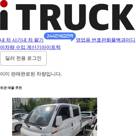
내 차 사기
내 차 팔기
영업용 번호판
화물백과
미디
어
차량 수입 계산기
아이트럭
딜러 전용 로그인
이미 판매완료된 차량입니다.
유관 매물 추천