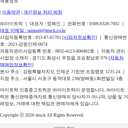
채용정보
|
이용약관
|
개인정보 처리 방침
㈜아이트럭 ｜ 대표자 : 정혜인 ｜ 전화번호 :
0508-0328-7002
｜
대표 이메일 :
support@itruck.co.kr
사업자등록번호 : 853-87-01781
[사업자정보확인]
｜ 통신판매번
호 : 2023-강원인제-0074
자동차관리사업등록 번호 : 제02-4123-000402호 ｜ 자동차 관리
사업장 소재지 : 경기도 화성시 우정읍 포승항남로 976
[자동차
매매업정보확인]
본사 주소 : 강원특별자치도 인제군 기린면 조침령로 1235-24 ｜
지점 주소 : 서울시 서초구 동작대로 230(방배동) 화련빌딩 3층
아이트럭 인증중고트럭은 ㈜아이트럭이 운영합니다. ㈜아이트
럭은 통신판매중개자로 통신판매의 당사자가 아니며, 상품 및 거
래정보, 거래에 대한 책임은 판매자에게 있습니다.
Copyright ⓒ 2026 itruck All Rights Reserved.