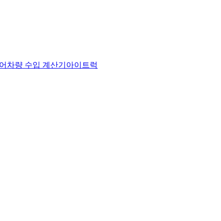
어
차량 수입 계산기
아이트럭