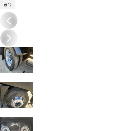
1
/
12
공유