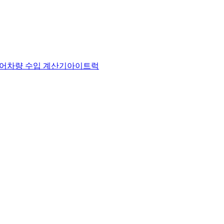
어
차량 수입 계산기
아이트럭