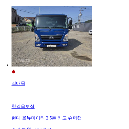
실매물
헛걸음보상
현대 올뉴마이티 2.5톤 카고 슈퍼캡