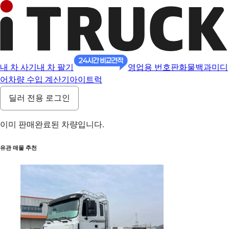
내 차 사기
내 차 팔기
영업용 번호판
화물백과
미디
어
차량 수입 계산기
아이트럭
딜러 전용 로그인
이미 판매완료된 차량입니다.
유관 매물 추천