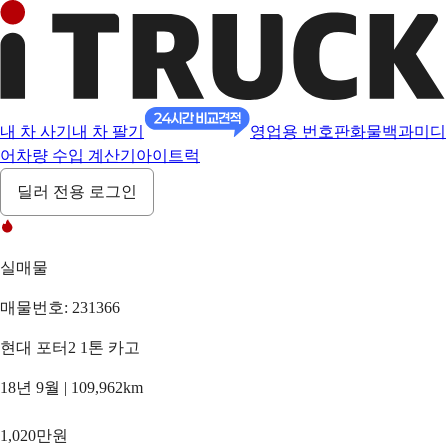
내 차 사기
내 차 팔기
영업용 번호판
화물백과
미디
어
차량 수입 계산기
아이트럭
딜러 전용 로그인
실매물
매물번호: 231366
현대 포터2 1톤 카고
18년 9월 | 109,962km
1,020만원