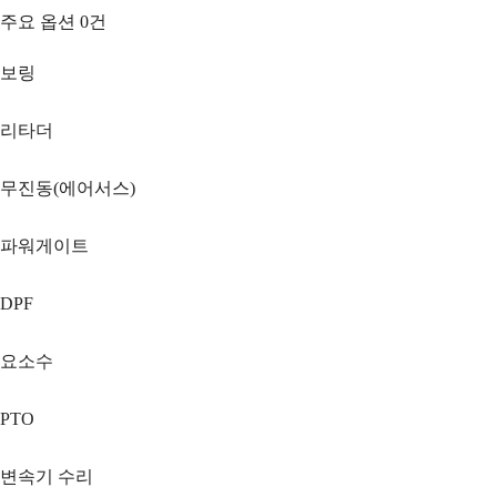
주요 옵션
0
건
보링
리타더
무진동(에어서스)
파워게이트
DPF
요소수
PTO
변속기 수리