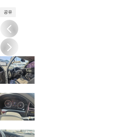
1
/
13
공유