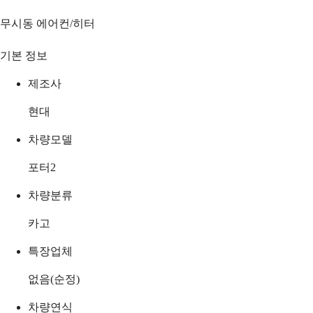
무시동 에어컨/히터
기본 정보
제조사
현대
차량모델
포터2
차량분류
카고
특장업체
없음(순정)
차량연식