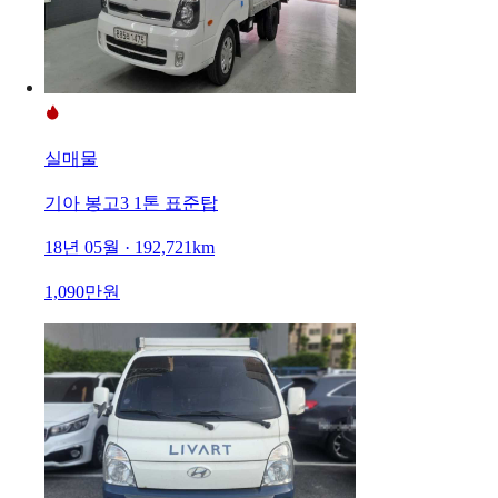
실매물
기아 봉고3 1톤 표준탑
18년 05월 · 192,721km
1,090만원