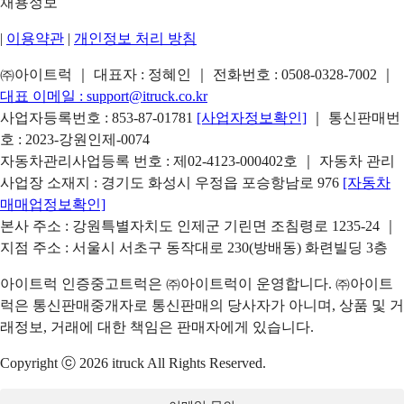
채용정보
|
이용약관
|
개인정보 처리 방침
㈜아이트럭 ｜ 대표자 : 정혜인 ｜ 전화번호 :
0508-0328-7002
｜
대표 이메일 :
support@itruck.co.kr
사업자등록번호 : 853-87-01781
[사업자정보확인]
｜ 통신판매번
호 : 2023-강원인제-0074
자동차관리사업등록 번호 : 제02-4123-000402호 ｜ 자동차 관리
사업장 소재지 : 경기도 화성시 우정읍 포승항남로 976
[자동차
매매업정보확인]
본사 주소 : 강원특별자치도 인제군 기린면 조침령로 1235-24 ｜
지점 주소 : 서울시 서초구 동작대로 230(방배동) 화련빌딩 3층
아이트럭 인증중고트럭은 ㈜아이트럭이 운영합니다. ㈜아이트
럭은 통신판매중개자로 통신판매의 당사자가 아니며, 상품 및 거
래정보, 거래에 대한 책임은 판매자에게 있습니다.
Copyright ⓒ 2026 itruck All Rights Reserved.