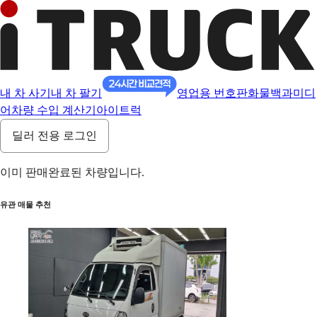
내 차 사기
내 차 팔기
영업용 번호판
화물백과
미디
어
차량 수입 계산기
아이트럭
딜러 전용 로그인
이미 판매완료된 차량입니다.
유관 매물 추천