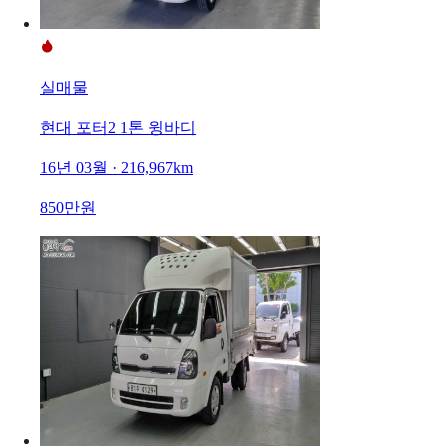
실매물
현대 포터2 1톤 윙바디
16년 03월 · 216,967km
850만원