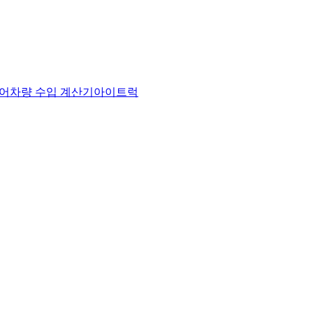
어
차량 수입 계산기
아이트럭