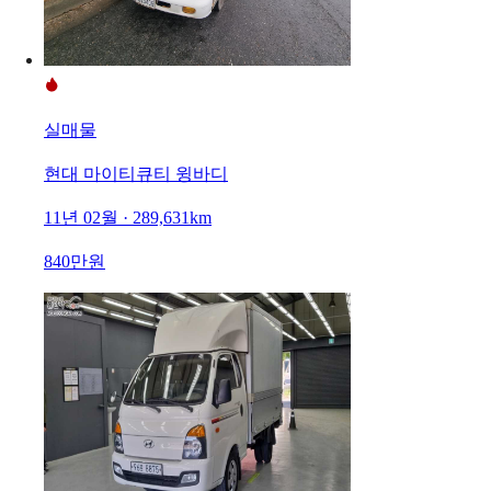
실매물
현대 마이티큐티 윙바디
11년 02월 · 289,631km
840만원