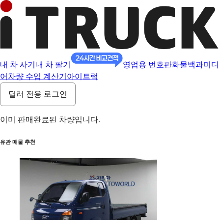
내 차 사기
내 차 팔기
영업용 번호판
화물백과
미디
어
차량 수입 계산기
아이트럭
딜러 전용 로그인
이미 판매완료된 차량입니다.
유관 매물 추천