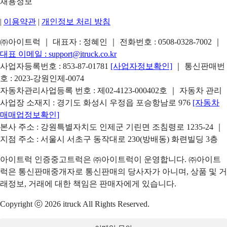
채용정보
|
이용약관
|
개인정보 처리 방침
㈜아이트럭 ｜ 대표자 : 정혜인 ｜ 전화번호 :
0508-0328-7002
｜
대표 이메일 :
support@itruck.co.kr
사업자등록번호 : 853-87-01781
[사업자정보확인]
｜ 통신판매번
호 : 2023-강원인제-0074
자동차관리사업등록 번호 : 제02-4123-000402호 ｜ 자동차 관리
사업장 소재지 : 경기도 화성시 우정읍 포승항남로 976
[자동차
매매업정보확인]
본사 주소 : 강원특별자치도 인제군 기린면 조침령로 1235-24 ｜
지점 주소 : 서울시 서초구 동작대로 230(방배동) 화련빌딩 3층
아이트럭 인증중고트럭은 ㈜아이트럭이 운영합니다. ㈜아이트
럭은 통신판매중개자로 통신판매의 당사자가 아니며, 상품 및 거
래정보, 거래에 대한 책임은 판매자에게 있습니다.
Copyright ⓒ 2026 itruck All Rights Reserved.