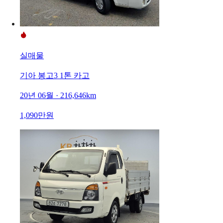
실매물
기아 봉고3 1톤 카고
20년 06월 · 216,646km
1,090만원