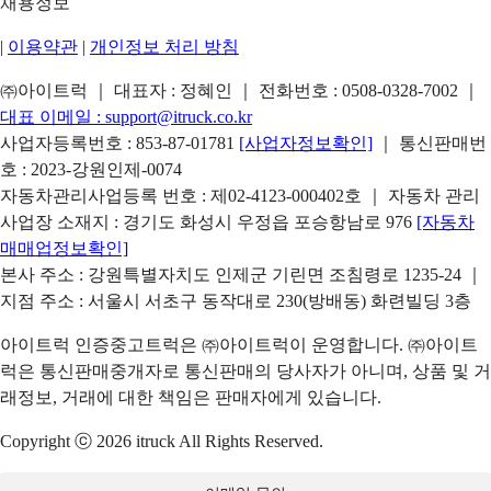
채용정보
|
이용약관
|
개인정보 처리 방침
㈜아이트럭 ｜ 대표자 : 정혜인 ｜ 전화번호 :
0508-0328-7002
｜
대표 이메일 :
support@itruck.co.kr
사업자등록번호 : 853-87-01781
[사업자정보확인]
｜ 통신판매번
호 : 2023-강원인제-0074
자동차관리사업등록 번호 : 제02-4123-000402호 ｜ 자동차 관리
사업장 소재지 : 경기도 화성시 우정읍 포승항남로 976
[자동차
매매업정보확인]
본사 주소 : 강원특별자치도 인제군 기린면 조침령로 1235-24 ｜
지점 주소 : 서울시 서초구 동작대로 230(방배동) 화련빌딩 3층
아이트럭 인증중고트럭은 ㈜아이트럭이 운영합니다. ㈜아이트
럭은 통신판매중개자로 통신판매의 당사자가 아니며, 상품 및 거
래정보, 거래에 대한 책임은 판매자에게 있습니다.
Copyright ⓒ 2026 itruck All Rights Reserved.