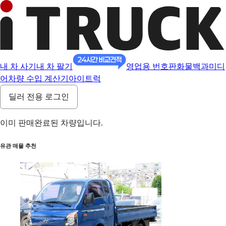
내 차 사기
내 차 팔기
영업용 번호판
화물백과
미디
어
차량 수입 계산기
아이트럭
딜러 전용 로그인
이미 판매완료된 차량입니다.
유관 매물 추천