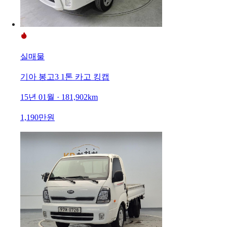
실매물
기아 봉고3 1톤 카고 킹캡
15년 01월 · 181,902km
1,190만원