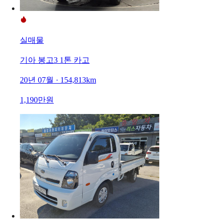
실매물
기아 봉고3 1톤 카고
20년 07월 · 154,813km
1,190만원