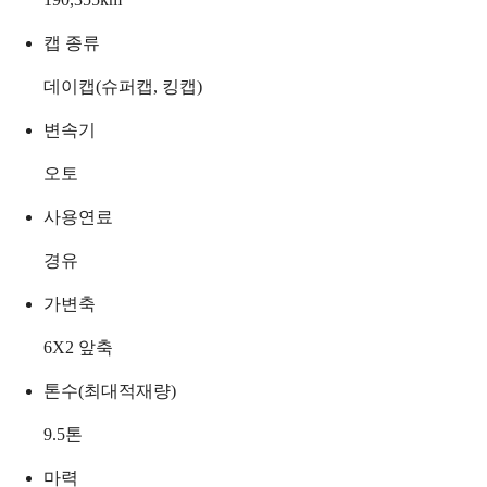
캡 종류
데이캡(슈퍼캡, 킹캡)
변속기
오토
사용연료
경유
가변축
6X2 앞축
톤수(최대적재량)
9.5
톤
마력