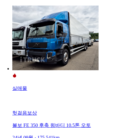
실매물
헛걸음보상
볼보 FE 350 후축 윙바디 10.5톤 오토
24년 09월 · 175,541km