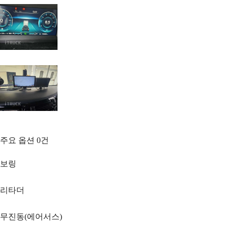
주요 옵션
0
건
보링
리타더
무진동(에어서스)