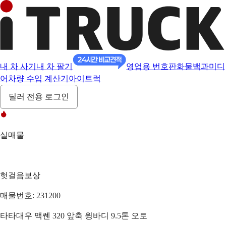
내 차 사기
내 차 팔기
영업용 번호판
화물백과
미디
어
차량 수입 계산기
아이트럭
딜러 전용 로그인
실매물
헛걸음보상
매물번호: 231200
타타대우 맥쎈 320 앞축 윙바디 9.5톤 오토