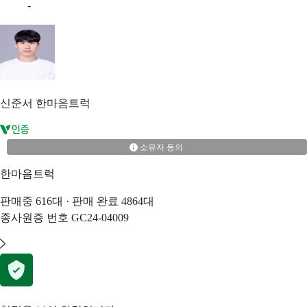
-
신준서
한마음트럭
소유자 동의
한마음트럭
판매중
616
대 · 판매 완료
4864
대
종사원증 번호
GC24-04009