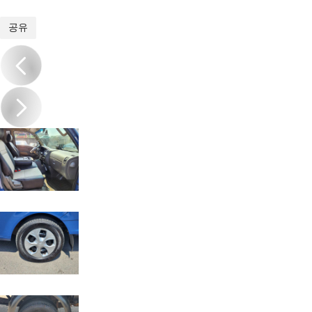
1
/
17
공유