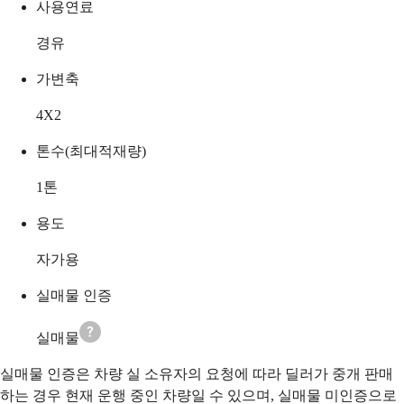
사용연료
경유
가변축
4X2
톤수(최대적재량)
1
톤
용도
자가용
실매물 인증
실매물
실매물 인증은 차량 실 소유자의 요청에 따라 딜러가 중개 판매
하는 경우 현재 운행 중인 차량일 수 있으며, 실매물 미인증으로