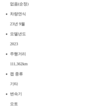
없음(순정)
차량연식
23년 9월
모델년도
2023
주행거리
111,362
km
캡 종류
기타
변속기
오토