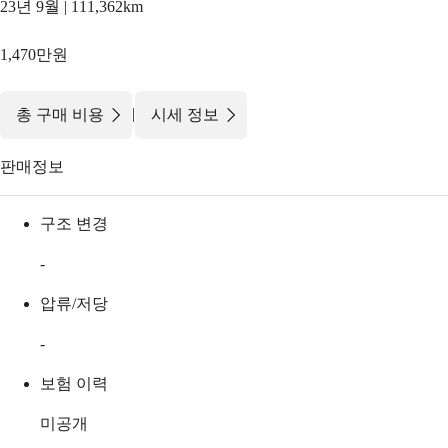
23년 9월 | 111,362km
1,470만원
|
총 구매 비용
시세 정보
판매정보
구조 변경
-
압류/저당
-
보험 이력
미공개