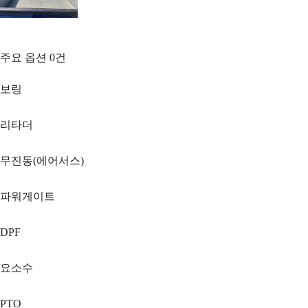
주요 옵션
0
건
보링
리타더
무진동(에어서스)
파워게이트
DPF
요소수
PTO