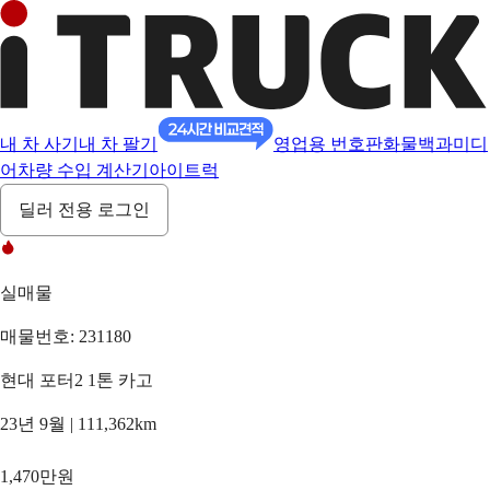
내 차 사기
내 차 팔기
영업용 번호판
화물백과
미디
어
차량 수입 계산기
아이트럭
딜러 전용 로그인
실매물
매물번호: 231180
현대 포터2 1톤 카고
23년 9월 | 111,362km
1,470만원