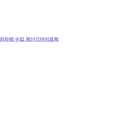
어
차량 수입 계산기
아이트럭