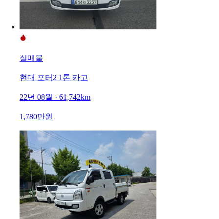
실매물
현대 포터2 1톤 카고
22년 08월 · 61,742km
1,780만원