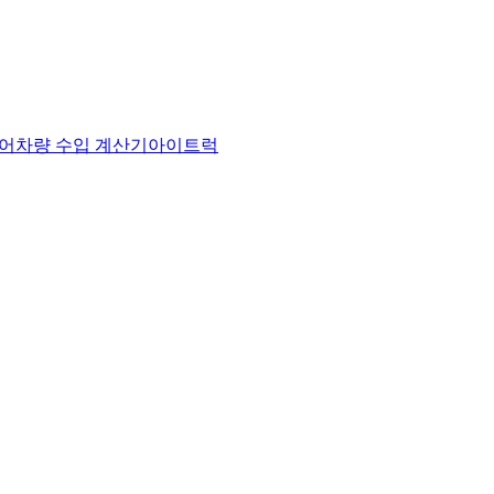
어
차량 수입 계산기
아이트럭