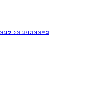
어
차량 수입 계산기
아이트럭