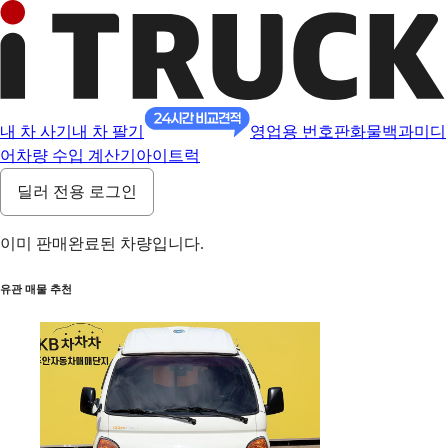
내 차 사기
내 차 팔기
영업용 번호판
화물백과
미디
어
차량 수입 계산기
아이트럭
딜러 전용 로그인
이미 판매완료된 차량입니다.
유관 매물 추천