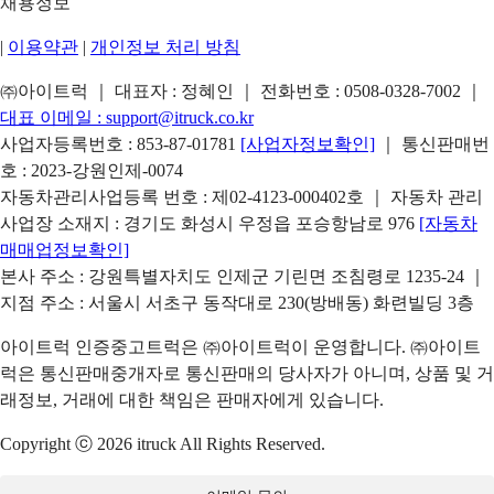
채용정보
|
이용약관
|
개인정보 처리 방침
㈜아이트럭 ｜ 대표자 : 정혜인 ｜ 전화번호 :
0508-0328-7002
｜
대표 이메일 :
support@itruck.co.kr
사업자등록번호 : 853-87-01781
[사업자정보확인]
｜ 통신판매번
호 : 2023-강원인제-0074
자동차관리사업등록 번호 : 제02-4123-000402호 ｜ 자동차 관리
사업장 소재지 : 경기도 화성시 우정읍 포승항남로 976
[자동차
매매업정보확인]
본사 주소 : 강원특별자치도 인제군 기린면 조침령로 1235-24 ｜
지점 주소 : 서울시 서초구 동작대로 230(방배동) 화련빌딩 3층
아이트럭 인증중고트럭은 ㈜아이트럭이 운영합니다. ㈜아이트
럭은 통신판매중개자로 통신판매의 당사자가 아니며, 상품 및 거
래정보, 거래에 대한 책임은 판매자에게 있습니다.
Copyright ⓒ 2026 itruck All Rights Reserved.