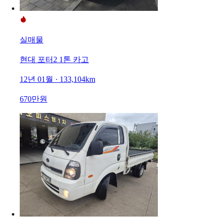
실매물
현대 포터2 1톤 카고
12년 01월 · 133,104km
670만원