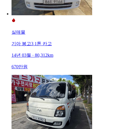
실매물
기아 봉고3 1톤 카고
14년 03월 · 80,312km
670만원