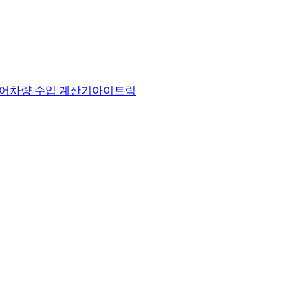
어
차량 수입 계산기
아이트럭