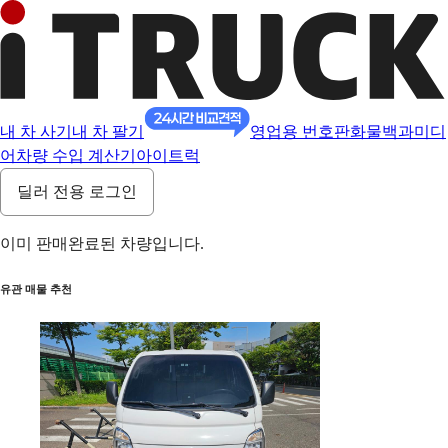
내 차 사기
내 차 팔기
영업용 번호판
화물백과
미디
어
차량 수입 계산기
아이트럭
딜러 전용 로그인
이미 판매완료된 차량입니다.
유관 매물 추천