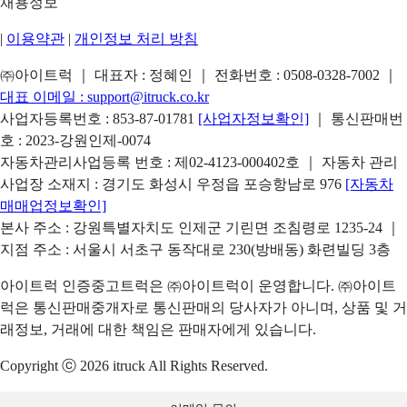
채용정보
|
이용약관
|
개인정보 처리 방침
㈜아이트럭 ｜ 대표자 : 정혜인 ｜ 전화번호 :
0508-0328-7002
｜
대표 이메일 :
support@itruck.co.kr
사업자등록번호 : 853-87-01781
[사업자정보확인]
｜ 통신판매번
호 : 2023-강원인제-0074
자동차관리사업등록 번호 : 제02-4123-000402호 ｜ 자동차 관리
사업장 소재지 : 경기도 화성시 우정읍 포승항남로 976
[자동차
매매업정보확인]
본사 주소 : 강원특별자치도 인제군 기린면 조침령로 1235-24 ｜
지점 주소 : 서울시 서초구 동작대로 230(방배동) 화련빌딩 3층
아이트럭 인증중고트럭은 ㈜아이트럭이 운영합니다. ㈜아이트
럭은 통신판매중개자로 통신판매의 당사자가 아니며, 상품 및 거
래정보, 거래에 대한 책임은 판매자에게 있습니다.
Copyright ⓒ 2026 itruck All Rights Reserved.