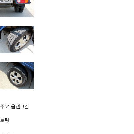
주요 옵션
0
건
보링