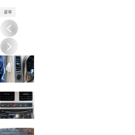
1
/
20
공유