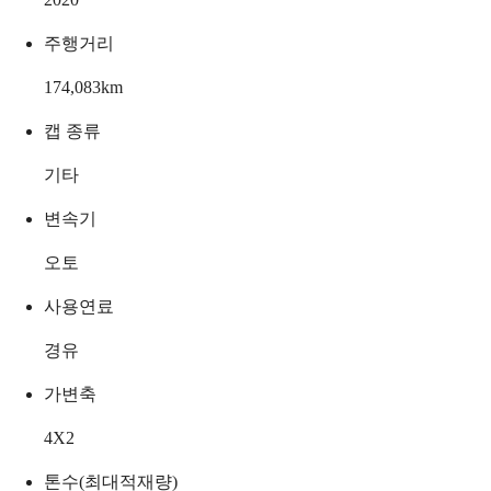
주행거리
174,083
km
캡 종류
기타
변속기
오토
사용연료
경유
가변축
4X2
톤수(최대적재량)