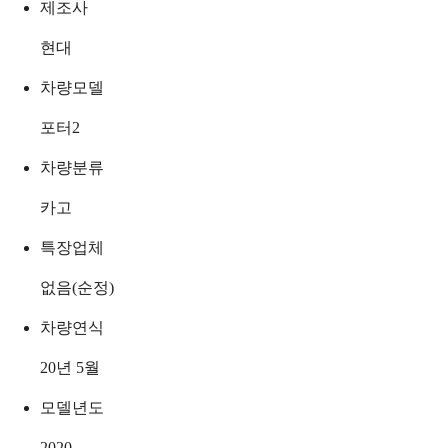
제조사
현대
차량모델
포터2
차량분류
카고
특장업체
없음(순정)
차량연식
20년 5월
모델년도
2020