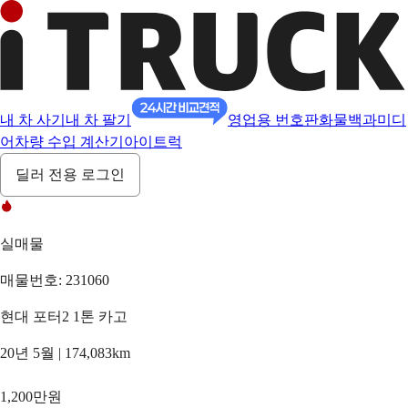
내 차 사기
내 차 팔기
영업용 번호판
화물백과
미디
어
차량 수입 계산기
아이트럭
딜러 전용 로그인
실매물
매물번호: 231060
현대 포터2 1톤 카고
20년 5월 | 174,083km
1,200만원