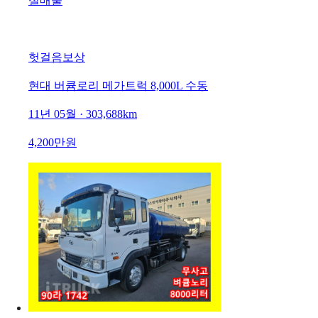
실매물
헛걸음보상
현대 버큠로리 메가트럭 8,000L 수동
11년 05월 · 303,688km
4,200만원