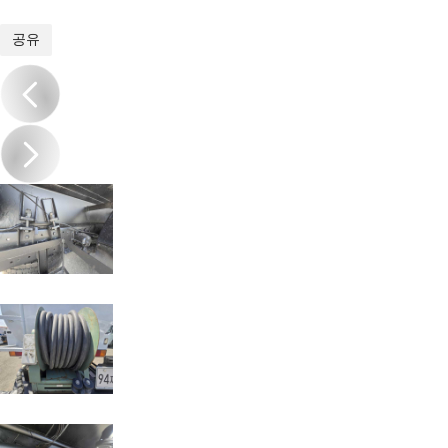
1
/
20
공유