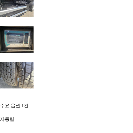
주요 옵션
1
건
자동릴