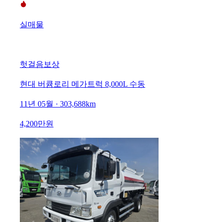
실매물
헛걸음보상
현대 버큠로리 메가트럭 8,000L 수동
11년 05월 · 303,688km
4,200만원