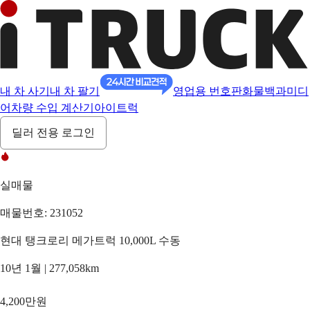
내 차 사기
내 차 팔기
영업용 번호판
화물백과
미디
어
차량 수입 계산기
아이트럭
딜러 전용 로그인
실매물
매물번호: 231052
현대 탱크로리 메가트럭 10,000L 수동
10년 1월 | 277,058km
4,200만원