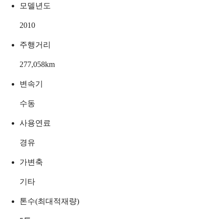
모델년도
2010
주행거리
277,058
km
변속기
수동
사용연료
경유
가변축
기타
톤수(최대적재량)