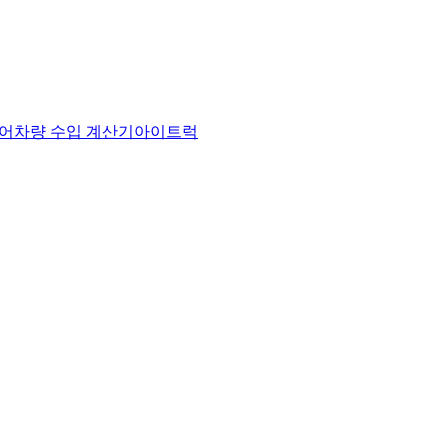
어
차량 수입 계산기
아이트럭