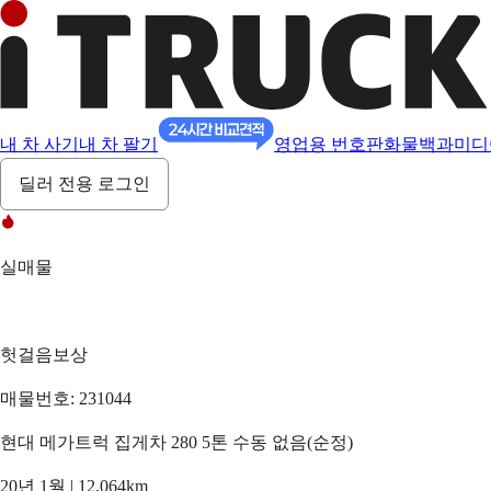
내 차 사기
내 차 팔기
영업용 번호판
화물백과
미디
딜러 전용 로그인
실매물
헛걸음보상
매물번호: 231044
현대 메가트럭 집게차 280 5톤 수동 없음(순정)
20년 1월 | 12,064km