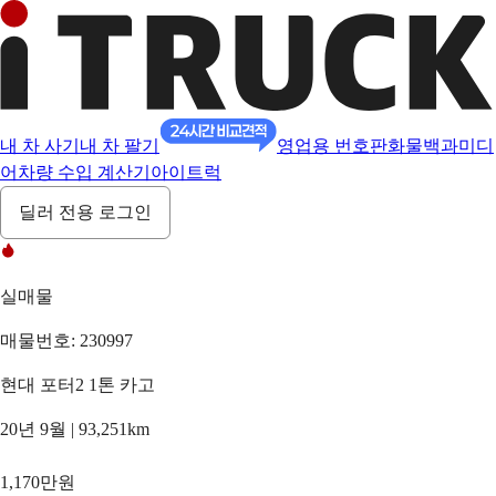
내 차 사기
내 차 팔기
영업용 번호판
화물백과
미디
어
차량 수입 계산기
아이트럭
딜러 전용 로그인
실매물
매물번호: 230997
현대 포터2 1톤 카고
20년 9월 | 93,251km
1,170만원