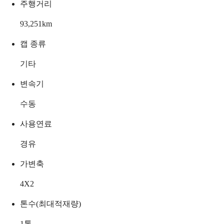
주행거리
93,251
km
캡 종류
기타
변속기
수동
사용연료
경유
가변축
4X2
톤수(최대적재량)
1
톤