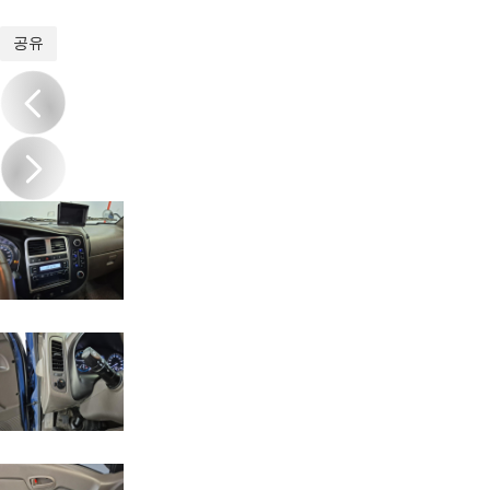
1
/
18
공유