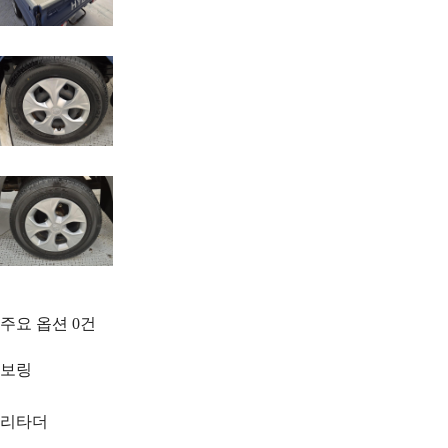
주요 옵션
0
건
보링
리타더