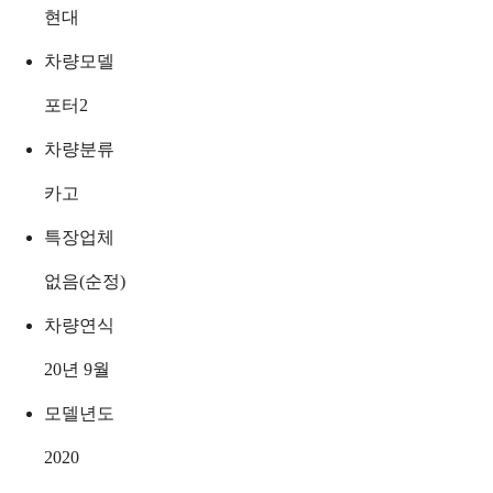
현대
차량모델
포터2
차량분류
카고
특장업체
없음(순정)
차량연식
20년 9월
모델년도
2020