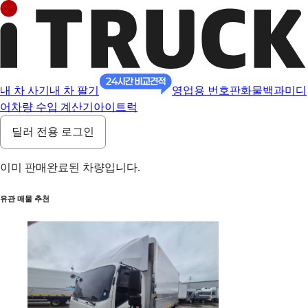
내 차 사기
내 차 팔기
영업용 번호판
화물백과
미디
어
차량 수입 계산기
아이트럭
딜러 전용 로그인
이미 판매완료된 차량입니다.
유관 매물 추천