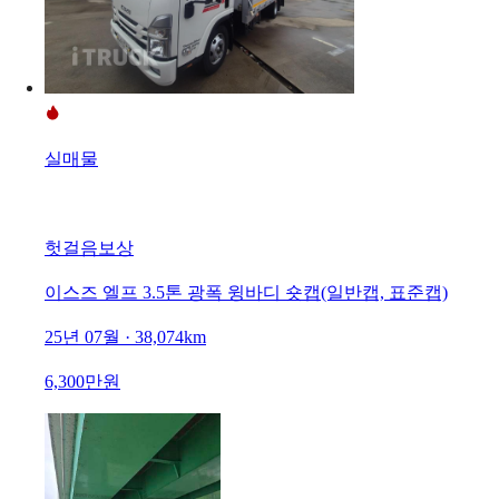
실매물
헛걸음보상
이스즈 엘프 3.5톤 광폭 윙바디 숏캡(일반캡, 표준캡)
25년 07월 · 38,074km
6,300만원