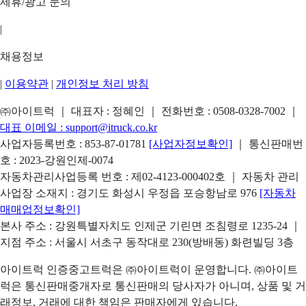
제휴/광고 문의
|
채용정보
|
이용약관
|
개인정보 처리 방침
㈜아이트럭 ｜ 대표자 : 정혜인 ｜ 전화번호 :
0508-0328-7002
｜
대표 이메일 :
support@itruck.co.kr
사업자등록번호 : 853-87-01781
[사업자정보확인]
｜ 통신판매번
호 : 2023-강원인제-0074
자동차관리사업등록 번호 : 제02-4123-000402호 ｜ 자동차 관리
사업장 소재지 : 경기도 화성시 우정읍 포승항남로 976
[자동차
매매업정보확인]
본사 주소 : 강원특별자치도 인제군 기린면 조침령로 1235-24 ｜
지점 주소 : 서울시 서초구 동작대로 230(방배동) 화련빌딩 3층
아이트럭 인증중고트럭은 ㈜아이트럭이 운영합니다. ㈜아이트
럭은 통신판매중개자로 통신판매의 당사자가 아니며, 상품 및 거
래정보, 거래에 대한 책임은 판매자에게 있습니다.