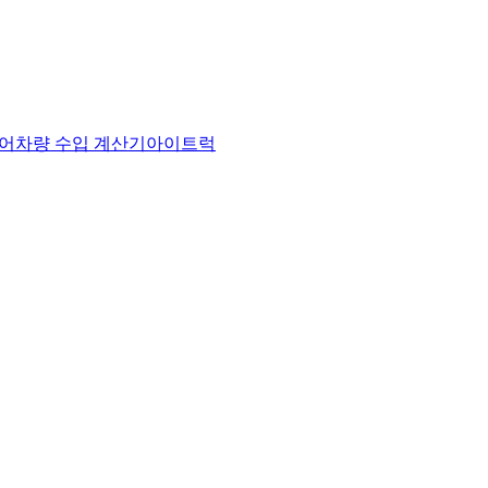
어
차량 수입 계산기
아이트럭