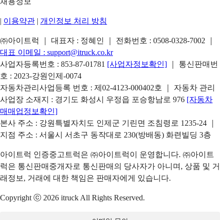
채용정보
|
이용약관
|
개인정보 처리 방침
㈜아이트럭 ｜ 대표자 : 정혜인 ｜ 전화번호 :
0508-0328-7002
｜
대표 이메일 :
support@itruck.co.kr
사업자등록번호 : 853-87-01781
[사업자정보확인]
｜ 통신판매번
호 : 2023-강원인제-0074
자동차관리사업등록 번호 : 제02-4123-000402호 ｜ 자동차 관리
사업장 소재지 : 경기도 화성시 우정읍 포승항남로 976
[자동차
매매업정보확인]
본사 주소 : 강원특별자치도 인제군 기린면 조침령로 1235-24 ｜
지점 주소 : 서울시 서초구 동작대로 230(방배동) 화련빌딩 3층
아이트럭 인증중고트럭은 ㈜아이트럭이 운영합니다. ㈜아이트
럭은 통신판매중개자로 통신판매의 당사자가 아니며, 상품 및 거
래정보, 거래에 대한 책임은 판매자에게 있습니다.
Copyright ⓒ 2026 itruck All Rights Reserved.