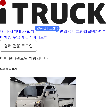
내 차 사기
내 차 팔기
영업용 번호판
화물백과
미디
어
차량 수입 계산기
아이트럭
딜러 전용 로그인
이미 판매완료된 차량입니다.
유관 매물 추천