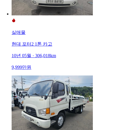
실매물
현대 포터2 1톤 카고
10년 05월 · 306,018km
9,999만원