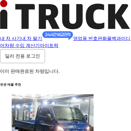
내 차 사기
내 차 팔기
영업용 번호판
화물백과
미디
어
차량 수입 계산기
아이트럭
딜러 전용 로그인
이미 판매완료된 차량입니다.
유관 매물 추천