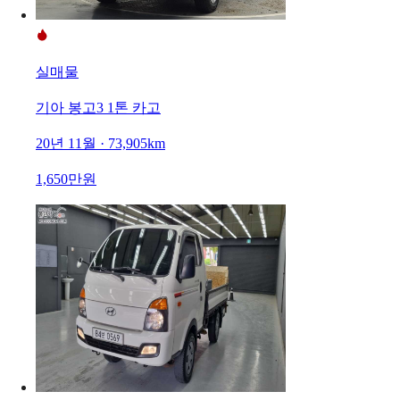
실매물
기아 봉고3 1톤 카고
20년 11월 · 73,905km
1,650만원