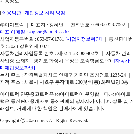
채용정보
|
이용약관
|
개인정보 처리 방침
㈜아이트럭 ｜ 대표자 : 정혜인 ｜ 전화번호 :
0508-0328-7002
｜
대표 이메일 :
support@itruck.co.kr
사업자등록번호 : 853-87-01781
[사업자정보확인]
｜ 통신판매번
호 : 2023-강원인제-0074
자동차관리사업등록 번호 : 제02-4123-000402호 ｜ 자동차 관리
사업장 소재지 : 경기도 화성시 우정읍 포승항남로 976
[자동차
매매업정보확인]
본사 주소 : 강원특별자치도 인제군 기린면 조침령로 1235-24 ｜
지점 주소 : 서울시 서초구 동작대로 230(방배동) 화련빌딩 3층
아이트럭 인증중고트럭은 ㈜아이트럭이 운영합니다. ㈜아이트
럭은 통신판매중개자로 통신판매의 당사자가 아니며, 상품 및 거
래정보, 거래에 대한 책임은 판매자에게 있습니다.
Copyright ⓒ 2026 itruck All Rights Reserved.