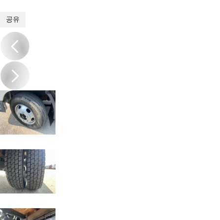
1
/
15
공유