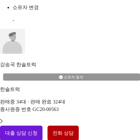
소유자 변경
-
강송국
한솔트럭
소유자 동의
한솔트럭
판매중
34
대 · 판매 완료
324
대
종사원증 번호
GC20-00563
대출 상담 신청
전화 상담