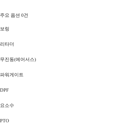
주요 옵션
0
건
보링
리타더
무진동(에어서스)
파워게이트
DPF
요소수
PTO