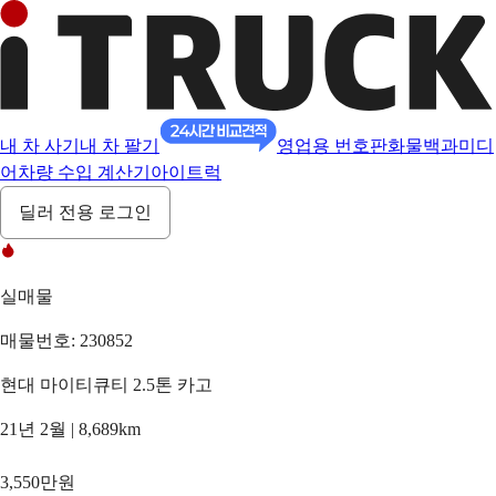
내 차 사기
내 차 팔기
영업용 번호판
화물백과
미디
어
차량 수입 계산기
아이트럭
딜러 전용 로그인
실매물
매물번호: 230852
현대 마이티큐티 2.5톤 카고
21년 2월 | 8,689km
3,550만원