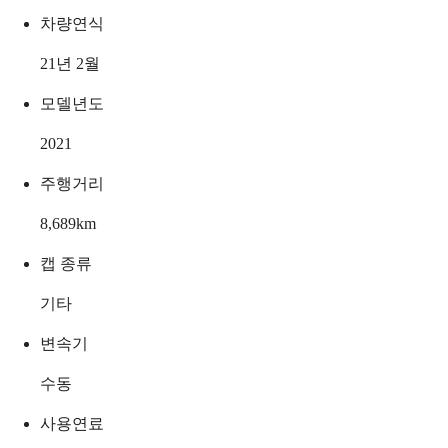
차량연식
21년 2월
모델년도
2021
주행거리
8,689
km
캡 종류
기타
변속기
수동
사용연료