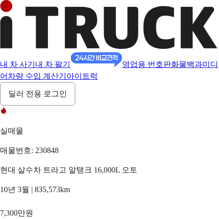
내 차 사기
내 차 팔기
영업용 번호판
화물백과
미디
어
차량 수입 계산기
아이트럭
딜러 전용 로그인
실매물
매물번호: 230848
현대 살수차 트라고 알탱크 16,000L 오토
10년 3월 | 835,573km
7,300만원