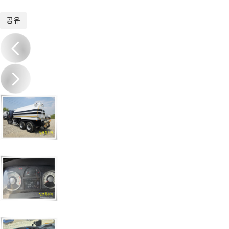
1
/
13
공유