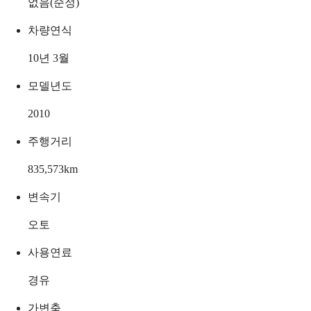
없음(순정)
차량연식
10년 3월
모델년도
2010
주행거리
835,573
km
변속기
오토
사용연료
경유
가변축