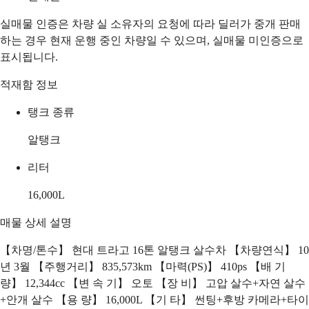
실매물 인증은 차량 실 소유자의 요청에 따라 딜러가 중개 판매
하는 경우 현재 운행 중인 차량일 수 있으며, 실매물 미인증으로
표시됩니다.
적재함 정보
탱크 종류
알탱크
리터
16,000
L
매물 상세 설명
【차명/톤수】 현대 트라고 16톤 알탱크 살수차 【차량연식】 10
년 3월 【주행거리】 835,573km 【마력(PS)】 410ps 【배 기
량】 12,344cc 【변 속 기】 오토 【장 비】 고압 살수+자연 살수
+안개 살수 【용 량】 16,000L 【기 타】 썬팅+후방 카메라+타이