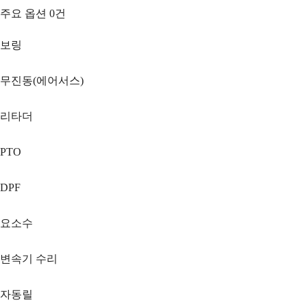
주요 옵션
0
건
보링
무진동(에어서스)
리타더
PTO
DPF
요소수
변속기 수리
자동릴