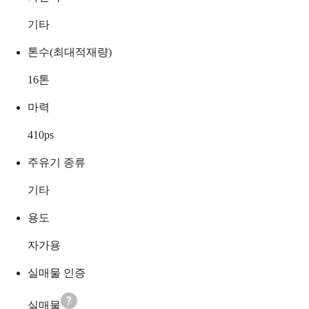
기타
톤수(최대적재량)
16
톤
마력
410
ps
주유기 종류
기타
용도
자가용
실매물 인증
실매물