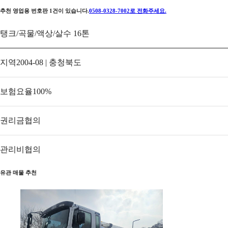
추천 영업용 번호판
1
건이 있습니다.
0508-0328-7002
로 전화주세요.
탱크/곡물/액상/살수 16톤
지역
2004-08 | 충청북도
보험요율
100
%
권리금
협의
관리비
협의
유관 매물 추천