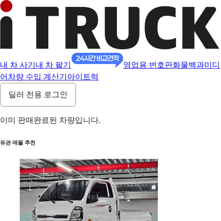
내 차 사기
내 차 팔기
영업용 번호판
화물백과
미디
어
차량 수입 계산기
아이트럭
딜러 전용 로그인
이미 판매완료된 차량입니다.
유관 매물 추천