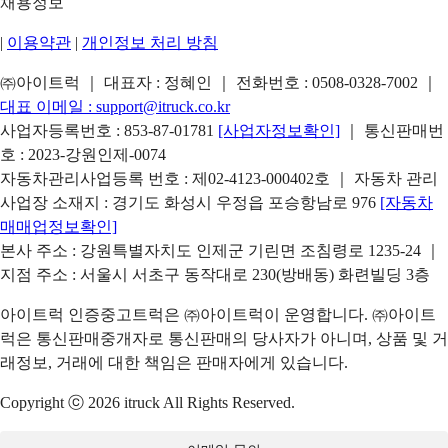
채용정보
|
이용약관
|
개인정보 처리 방침
㈜아이트럭 ｜ 대표자 : 정혜인 ｜ 전화번호 :
0508-0328-7002
｜
대표 이메일 :
support@itruck.co.kr
사업자등록번호 : 853-87-01781
[사업자정보확인]
｜ 통신판매번
호 : 2023-강원인제-0074
자동차관리사업등록 번호 : 제02-4123-000402호 ｜ 자동차 관리
사업장 소재지 : 경기도 화성시 우정읍 포승항남로 976
[자동차
매매업정보확인]
본사 주소 : 강원특별자치도 인제군 기린면 조침령로 1235-24 ｜
지점 주소 : 서울시 서초구 동작대로 230(방배동) 화련빌딩 3층
아이트럭 인증중고트럭은 ㈜아이트럭이 운영합니다. ㈜아이트
럭은 통신판매중개자로 통신판매의 당사자가 아니며, 상품 및 거
래정보, 거래에 대한 책임은 판매자에게 있습니다.
Copyright ⓒ 2026 itruck All Rights Reserved.