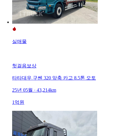
실매물
헛걸음보상
타타대우 구쎈 320 앞축 카고 8.5톤 오토
25년 05월 · 43,214km
1억원