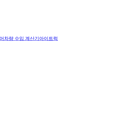
어
차량 수입 계산기
아이트럭