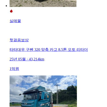
실매물
헛걸음보상
타타대우 구쎈 320 앞축 카고 8.5톤 오토 리타더
25년 05월 · 43,214km
1억원