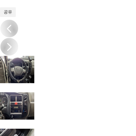
1
/
13
공유