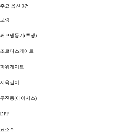
주요 옵션
0
건
보링
써브냉동기(투냉)
조르다스케이트
파워게이트
지육걸이
무진동(에어서스)
DPF
요소수