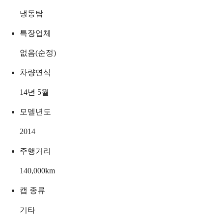
냉동탑
특장업체
없음(순정)
차량연식
14년 5월
모델년도
2014
주행거리
140,000
km
캡 종류
기타