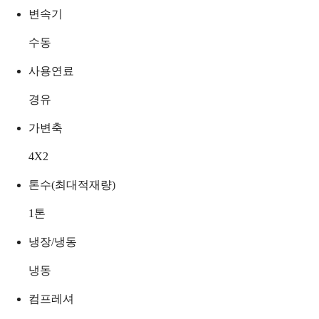
변속기
수동
사용연료
경유
가변축
4X2
톤수(최대적재량)
1
톤
냉장/냉동
냉동
컴프레셔