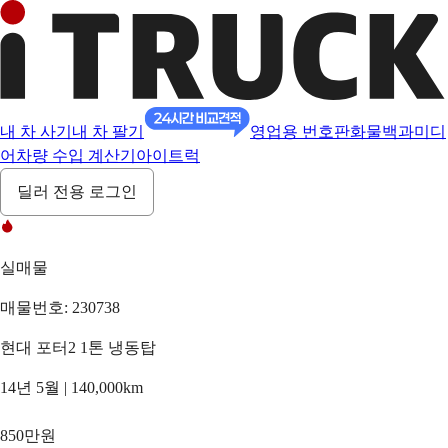
내 차 사기
내 차 팔기
영업용 번호판
화물백과
미디
어
차량 수입 계산기
아이트럭
딜러 전용 로그인
실매물
매물번호: 230738
현대 포터2 1톤 냉동탑
14년 5월 | 140,000km
850만원