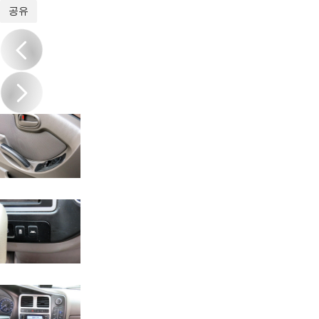
1
/
17
공유