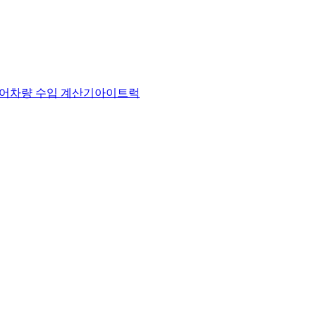
어
차량 수입 계산기
아이트럭