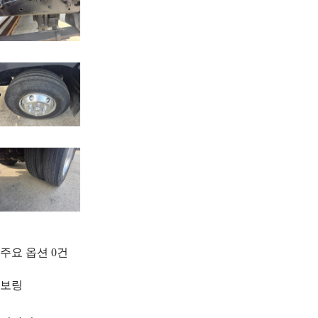
주요 옵션
0
건
보링