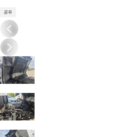
1
/
20
공유