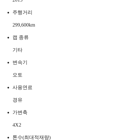
주행거리
299,600
km
캡 종류
기타
변속기
오토
사용연료
경유
가변축
4X2
톤수(최대적재량)