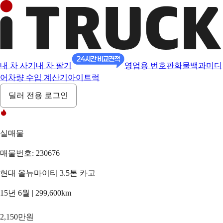
내 차 사기
내 차 팔기
영업용 번호판
화물백과
미디
어
차량 수입 계산기
아이트럭
딜러 전용 로그인
실매물
매물번호: 230676
현대 올뉴마이티 3.5톤 카고
15년 6월 | 299,600km
2,150만원