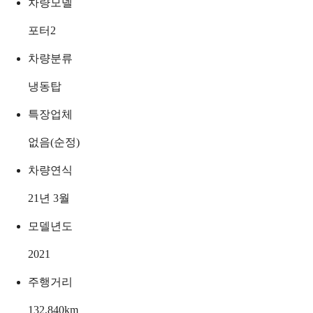
차량모델
포터2
차량분류
냉동탑
특장업체
없음(순정)
차량연식
21년 3월
모델년도
2021
주행거리
132,840
km