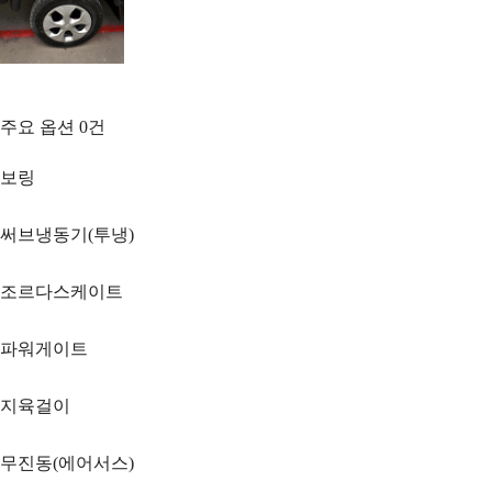
주요 옵션
0
건
보링
써브냉동기(투냉)
조르다스케이트
파워게이트
지육걸이
무진동(에어서스)