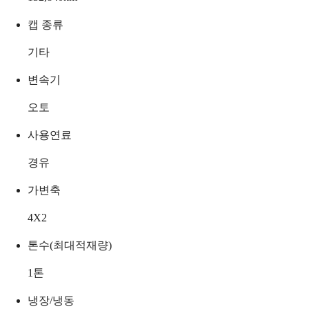
캡 종류
기타
변속기
오토
사용연료
경유
가변축
4X2
톤수(최대적재량)
1
톤
냉장/냉동