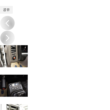
1
/
19
공유