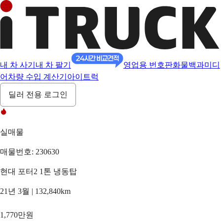
내 차 사기
내 차 팔기
영업용 번호판
화물백과
미디
어
차량 수입 계산기
아이트럭
딜러 전용 로그인
실매물
매물번호: 230630
현대 포터2 1톤 냉동탑
21년 3월 | 132,840km
1,770만원