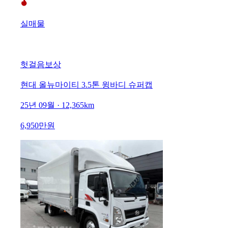
실매물
헛걸음보상
현대 올뉴마이티 3.5톤 윙바디 슈퍼캡
25년 09월 · 12,365km
6,950만원