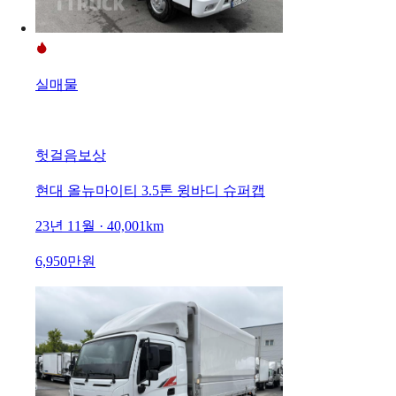
실매물
헛걸음보상
현대 올뉴마이티 3.5톤 윙바디 슈퍼캡
23년 11월 · 40,001km
6,950만원