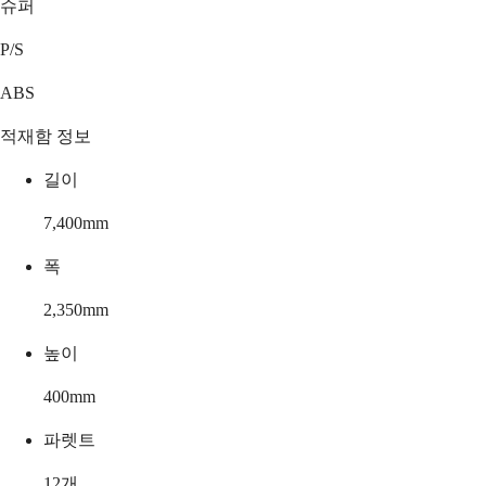
슈퍼
P/S
ABS
적재함 정보
길이
7,400
mm
폭
2,350
mm
높이
400
mm
파렛트
12
개