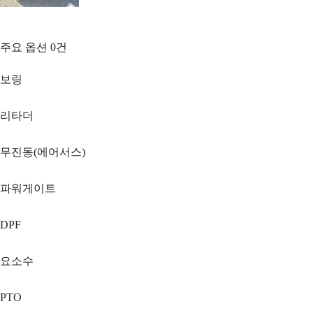
주요 옵션
0
건
보링
리타더
무진동(에어서스)
파워게이트
DPF
요소수
PTO