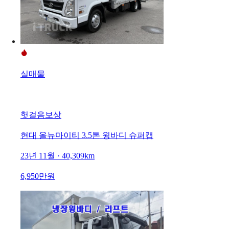
실매물
헛걸음보상
현대 올뉴마이티 3.5톤 윙바디 슈퍼캡
23년 11월 · 40,309km
6,950만원