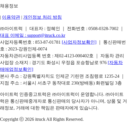
채용정보
|
이용약관
|
개인정보 처리 방침
㈜아이트럭 ｜ 대표자 : 정혜인 ｜ 전화번호 :
0508-0328-7002
｜
대표 이메일 :
support@itruck.co.kr
사업자등록번호 : 853-87-01781
[사업자정보확인]
｜ 통신판매번
호 : 2023-강원인제-0074
자동차관리사업등록 번호 : 제02-4123-000402호 ｜ 자동차 관리
사업장 소재지 : 경기도 화성시 우정읍 포승항남로 976
[자동차
매매업정보확인]
본사 주소 : 강원특별자치도 인제군 기린면 조침령로 1235-24 ｜
지점 주소 : 서울시 서초구 동작대로 230(방배동) 화련빌딩 3층
아이트럭 인증중고트럭은 ㈜아이트럭이 운영합니다. ㈜아이트
럭은 통신판매중개자로 통신판매의 당사자가 아니며, 상품 및 거
래정보, 거래에 대한 책임은 판매자에게 있습니다.
Copyright ⓒ 2026 itruck All Rights Reserved.