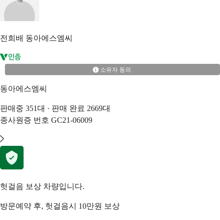
전희배
동아에스엠씨
소유자 동의
동아에스엠씨
판매중
351
대 · 판매 완료
2669
대
종사원증 번호
GC21-06009
헛걸음 보상 차량입니다.
방문예약 후, 헛걸음시 10만원 보상