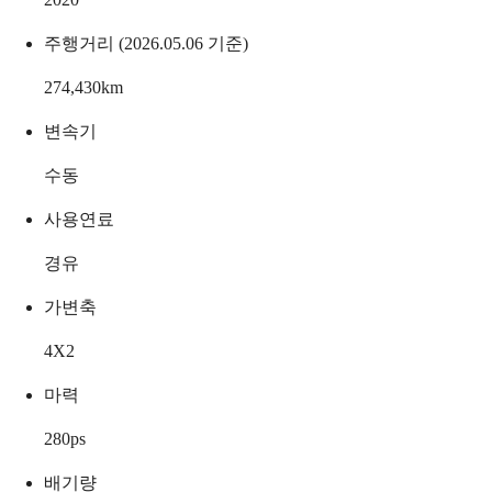
주행거리 (2026.05.06 기준)
274,430
km
변속기
수동
사용연료
경유
가변축
4X2
마력
280
ps
배기량