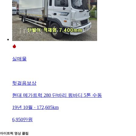
실매물
헛걸음보상
현대 메가트럭 280 단바리 윙바디 5톤 수동
19년 10월 · 172,605km
6,950만원
아이트럭 영상 클립