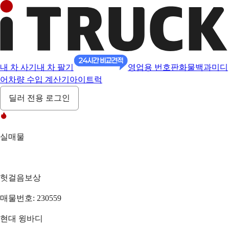
내 차 사기
내 차 팔기
영업용 번호판
화물백과
미디
어
차량 수입 계산기
아이트럭
딜러 전용 로그인
실매물
헛걸음보상
매물번호: 230559
현대 윙바디