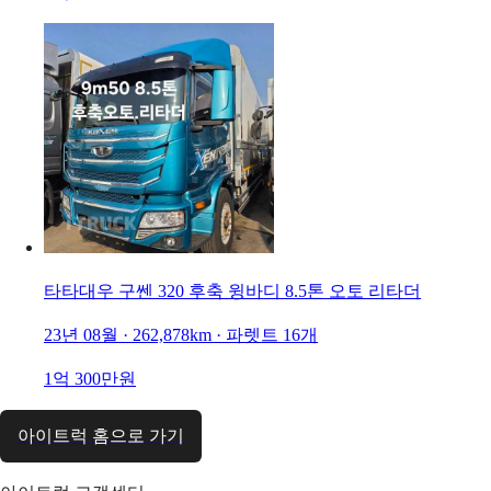
타타대우 구쎈 320 후축 윙바디 8.5톤 오토 리타더
23년 08월 · 262,878km · 파렛트 16개
1억 300만원
아이트럭 홈으로 가기