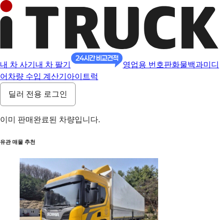
내 차 사기
내 차 팔기
영업용 번호판
화물백과
미디
어
차량 수입 계산기
아이트럭
딜러 전용 로그인
이미 판매완료된 차량입니다.
유관 매물 추천