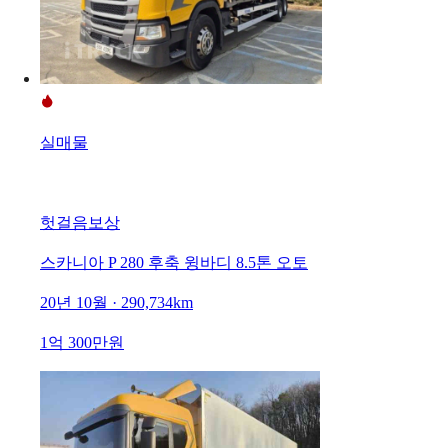
실매물
헛걸음보상
스카니아 P 280 후축 윙바디 8.5톤 오토
20년 10월 · 290,734km
1억 300만원