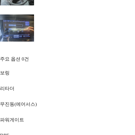
주요 옵션
0
건
보링
리타더
무진동(에어서스)
파워게이트