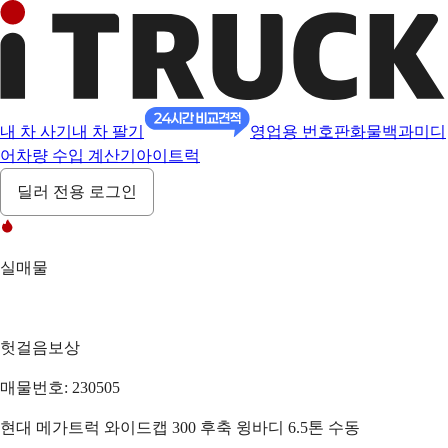
내 차 사기
내 차 팔기
영업용 번호판
화물백과
미디
어
차량 수입 계산기
아이트럭
딜러 전용 로그인
실매물
헛걸음보상
매물번호: 230505
현대 메가트럭 와이드캡 300 후축 윙바디 6.5톤 수동