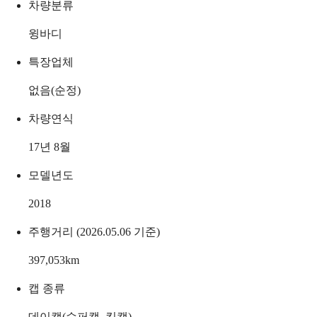
차량분류
윙바디
특장업체
없음(순정)
차량연식
17년 8월
모델년도
2018
주행거리 (2026.05.06 기준)
397,053
km
캡 종류
데이캡(슈퍼캡, 킹캡)