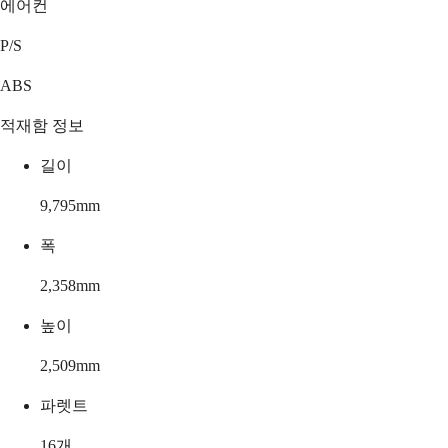
에어컨
P/S
ABS
적재함 정보
길이
9,795
mm
폭
2,358
mm
높이
2,509
mm
파렛트
16
개