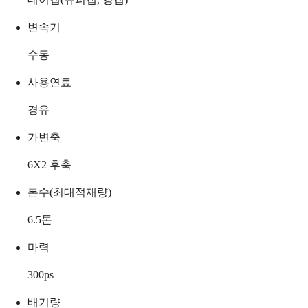
변속기
수동
사용연료
경유
가변축
6X2 후축
톤수(최대적재량)
6.5
톤
마력
300
ps
배기량