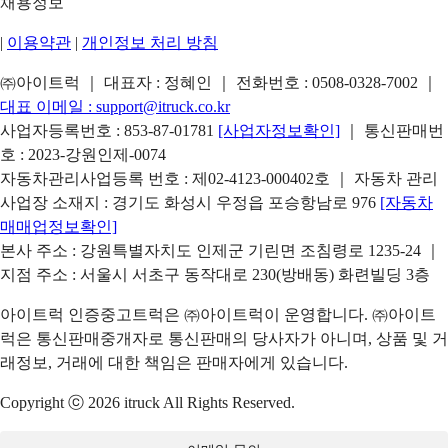
채용정보
|
이용약관
|
개인정보 처리 방침
㈜아이트럭 ｜ 대표자 : 정혜인 ｜ 전화번호 :
0508-0328-7002
｜
대표 이메일 :
support@itruck.co.kr
사업자등록번호 : 853-87-01781
[사업자정보확인]
｜ 통신판매번
호 : 2023-강원인제-0074
자동차관리사업등록 번호 : 제02-4123-000402호 ｜ 자동차 관리
사업장 소재지 : 경기도 화성시 우정읍 포승항남로 976
[자동차
매매업정보확인]
본사 주소 : 강원특별자치도 인제군 기린면 조침령로 1235-24 ｜
지점 주소 : 서울시 서초구 동작대로 230(방배동) 화련빌딩 3층
아이트럭 인증중고트럭은 ㈜아이트럭이 운영합니다. ㈜아이트
럭은 통신판매중개자로 통신판매의 당사자가 아니며, 상품 및 거
래정보, 거래에 대한 책임은 판매자에게 있습니다.
Copyright ⓒ 2026 itruck All Rights Reserved.