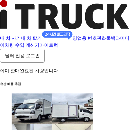
내 차 사기
내 차 팔기
영업용 번호판
화물백과
미디
어
차량 수입 계산기
아이트럭
딜러 전용 로그인
이미 판매완료된 차량입니다.
유관 매물 추천