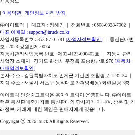
채용정보
|
이용약관
|
개인정보 처리 방침
㈜아이트럭 ｜ 대표자 : 정혜인 ｜ 전화번호 :
0508-0328-7002
｜
대표 이메일 :
support@itruck.co.kr
사업자등록번호 : 853-87-01781
[사업자정보확인]
｜ 통신판매번
호 : 2023-강원인제-0074
자동차관리사업등록 번호 : 제02-4123-000402호 ｜ 자동차 관리
사업장 소재지 : 경기도 화성시 우정읍 포승항남로 976
[자동차
매매업정보확인]
본사 주소 : 강원특별자치도 인제군 기린면 조침령로 1235-24 ｜
지점 주소 : 서울시 서초구 동작대로 230(방배동) 화련빌딩 3층
아이트럭 인증중고트럭은 ㈜아이트럭이 운영합니다. ㈜아이트
럭은 통신판매중개자로 통신판매의 당사자가 아니며, 상품 및 거
래정보, 거래에 대한 책임은 판매자에게 있습니다.
Copyright ⓒ 2026 itruck All Rights Reserved.