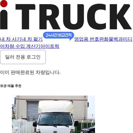
내 차 사기
내 차 팔기
영업용 번호판
화물백과
미디
어
차량 수입 계산기
아이트럭
딜러 전용 로그인
이미 판매완료된 차량입니다.
유관 매물 추천