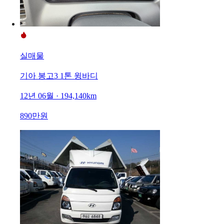
실매물
기아 봉고3 1톤 윙바디
12년 06월 · 194,140km
890만원