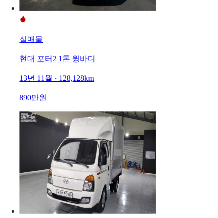
실매물
현대 포터2 1톤 윙바디
13년 11월 · 128,128km
890만원