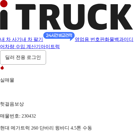
내 차 사기
내 차 팔기
영업용 번호판
화물백과
미디
어
차량 수입 계산기
아이트럭
딜러 전용 로그인
실매물
헛걸음보상
매물번호: 230432
현대 메가트럭 260 단바리 윙바디 4.5톤 수동