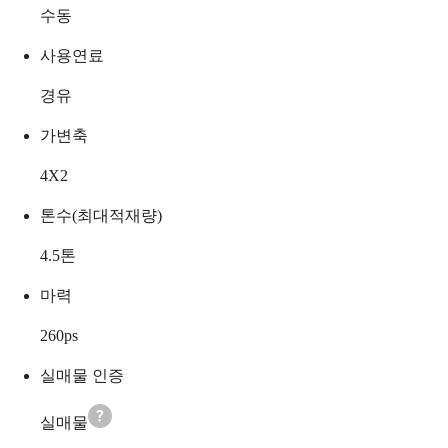
수동
사용연료
경유
가변축
4X2
톤수(최대적재량)
4.5
톤
마력
260
ps
실매물 인증
실매물