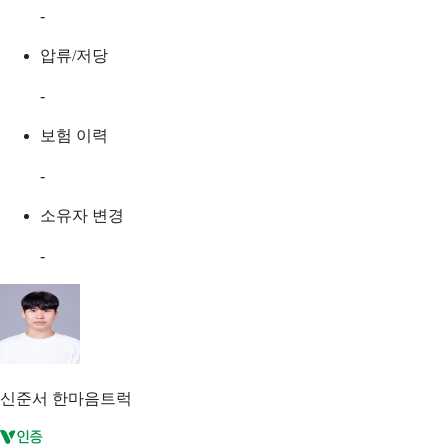
-
압류/저당
-
보험 이력
-
소유자 변경
-
신준서
한마음트럭