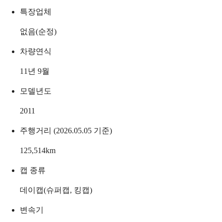
특장업체
없음(순정)
차량연식
11년 9월
모델년도
2011
주행거리 (2026.05.05 기준)
125,514
km
캡 종류
데이캡(슈퍼캡, 킹캡)
변속기