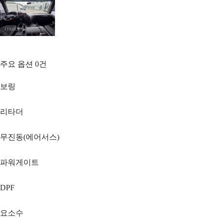
주요 옵션
0
건
보링
리타더
무진동(에어서스)
파워게이트
DPF
요소수