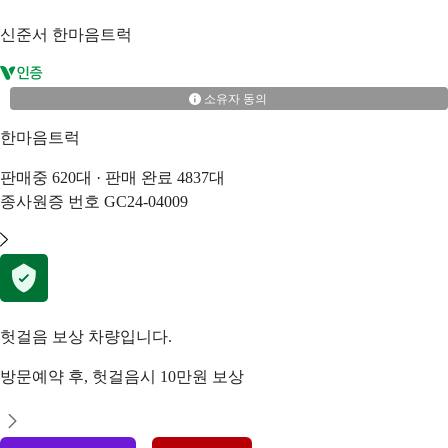
신준서
한마음트럭
소유자 동의
한마음트럭
판매중
620
대 · 판매 완료
4837
대
종사원증 번호
GC24-04009
헛걸음 보상 차량입니다.
방문예약 후, 헛걸음시 10만원 보상