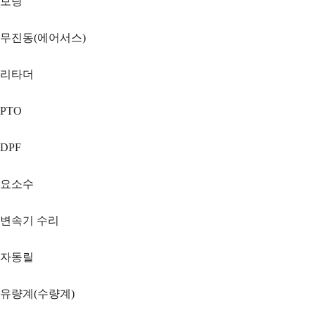
보링
무진동(에어서스)
리타더
PTO
DPF
요소수
변속기 수리
자동릴
유량계(수량계)