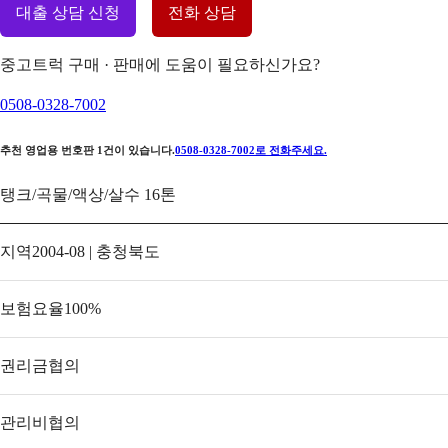
대출 상담 신청
전화 상담
중고트럭 구매 · 판매에 도움이 필요하신가요?
0508-0328-7002
추천 영업용 번호판
1
건이 있습니다.
0508-0328-7002
로 전화주세요.
탱크/곡물/액상/살수 16톤
지역
2004-08 | 충청북도
보험요율
100
%
권리금
협의
관리비
협의