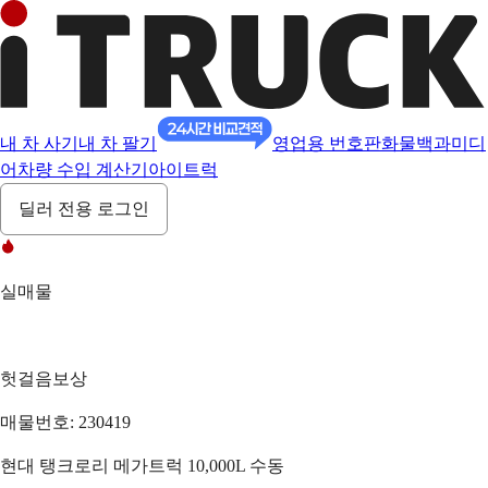
내 차 사기
내 차 팔기
영업용 번호판
화물백과
미디
어
차량 수입 계산기
아이트럭
딜러 전용 로그인
실매물
헛걸음보상
매물번호: 230419
현대 탱크로리 메가트럭 10,000L 수동