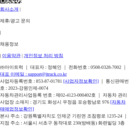
회사소개
|
제휴/광고 문의
|
채용정보
|
이용약관
|
개인정보 처리 방침
㈜아이트럭 ｜ 대표자 : 정혜인 ｜ 전화번호 :
0508-0328-7002
｜
대표 이메일 :
support@itruck.co.kr
사업자등록번호 : 853-87-01781
[사업자정보확인]
｜ 통신판매번
호 : 2023-강원인제-0074
자동차관리사업등록 번호 : 제02-4123-000402호 ｜ 자동차 관리
사업장 소재지 : 경기도 화성시 우정읍 포승항남로 976
[자동차
매매업정보확인]
본사 주소 : 강원특별자치도 인제군 기린면 조침령로 1235-24 ｜
지점 주소 : 서울시 서초구 동작대로 230(방배동) 화련빌딩 3층