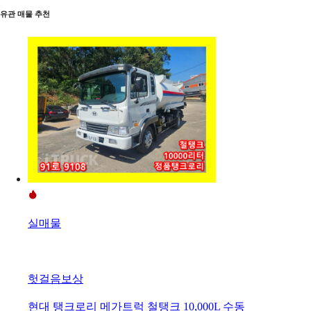
유관 매물 추천
실매물
헛걸음보상
현대 탱크로리 메가트럭 철탱크 10,000L 수동