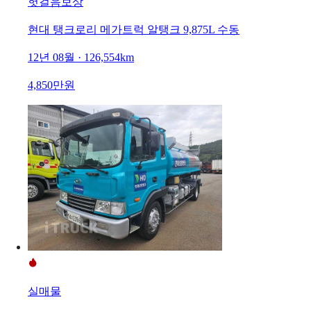
헛걸음보상
현대 탱크로리 메가트럭 알탱크 9,875L 수동
12년 08월 · 126,554km
4,850만원
실매물