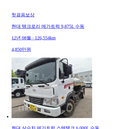
헛걸음보상
현대 탱크로리 메가트럭 9,875L 수동
12년 08월 · 126,554km
4,850만원
현대 살수차 메가트럭 스텐탱크 6,000L 수동