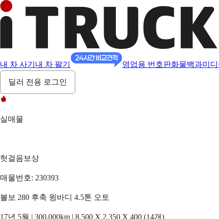
내 차 사기
내 차 팔기
영업용 번호판
화물백과
미디
딜러 전용 로그인
실매물
헛걸음보상
매물번호: 230393
볼보 280 후축 윙바디 4.5톤 오토
17년 5월 | 300,000km | 8,500 X 2,350 X 400 (14개)