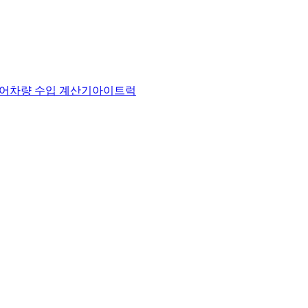
어
차량 수입 계산기
아이트럭