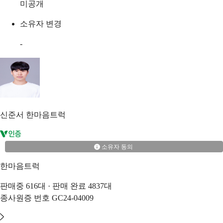
미공개
소유자 변경
-
신준서
한마음트럭
소유자 동의
한마음트럭
판매중
616
대 · 판매 완료
4837
대
종사원증 번호
GC24-04009