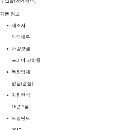
무진동(에어서스)
기본 정보
제조사
타타대우
차량모델
프리마 고하중
특장업체
없음(순정)
차량연식
16년 7월
모델년도
2017