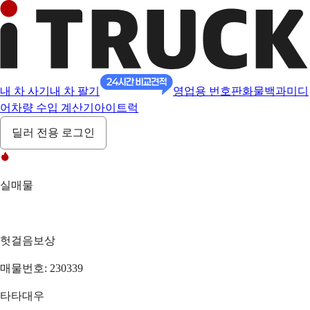
내 차 사기
내 차 팔기
영업용 번호판
화물백과
미디
어
차량 수입 계산기
아이트럭
딜러 전용 로그인
실매물
헛걸음보상
매물번호: 230339
타타대우