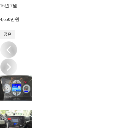
16년 7월
4,650만원
1
/
18
공유