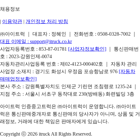
채용정보
|
이용약관
|
개인정보 처리 방침
㈜아이트럭 ｜ 대표자 : 정혜인 ｜ 전화번호 :
0508-0328-7002
｜
대표 이메일 :
support@itruck.co.kr
사업자등록번호 : 853-87-01781
[사업자정보확인]
｜ 통신판매번
호 : 2023-강원인제-0074
자동차관리사업등록 번호 : 제02-4123-000402호 ｜ 자동차 관리
사업장 소재지 : 경기도 화성시 우정읍 포승항남로 976
[자동차
매매업정보확인]
본사 주소 : 강원특별자치도 인제군 기린면 조침령로 1235-24 ｜
지점 주소 : 서울시 서초구 동작대로 230(방배동) 화련빌딩 3층
아이트럭 인증중고트럭은 ㈜아이트럭이 운영합니다. ㈜아이트
럭은 통신판매중개자로 통신판매의 당사자가 아니며, 상품 및 거
래정보, 거래에 대한 책임은 판매자에게 있습니다.
Copyright ⓒ 2026 itruck All Rights Reserved.