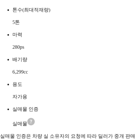
톤수(최대적재량)
5
톤
마력
280
ps
배기량
6,299
cc
용도
자가용
실매물 인증
실매물
실매물 인증은 차량 실 소유자의 요청에 따라 딜러가 중개 판매