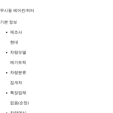
무시동 에어컨/히터
기본 정보
제조사
현대
차량모델
메가트럭
차량분류
집게차
특장업체
없음(순정)
차량연식