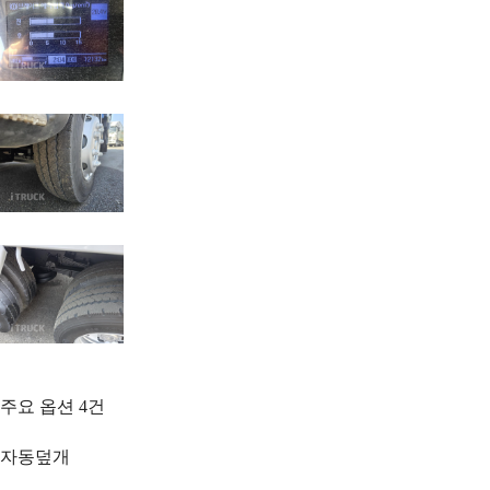
주요 옵션
4
건
자동덮개