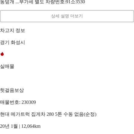
동덮개 ...부가세 별도 차량번호:91소3530
상세 설명 더보기
차고지 정보
경기 화성시
실매물
헛걸음보상
매물번호: 230309
현대 메가트럭 집게차 280 5톤 수동 없음(순정)
20년 1월 | 12,064km