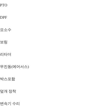
PTO
DPF
요소수
보링
리타더
무진동(에어서스)
박스포함
덮개 장착
변속기 수리