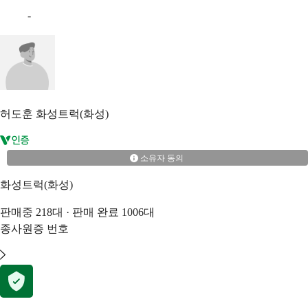
-
허도훈
화성트럭(화성)
소유자 동의
화성트럭(화성)
판매중
218
대 · 판매 완료
1006
대
종사원증 번호