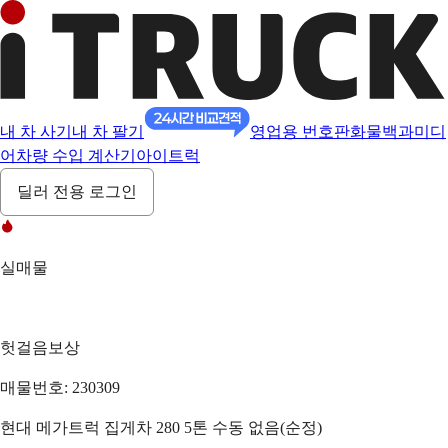
내 차 사기
내 차 팔기
영업용 번호판
화물백과
미디
어
차량 수입 계산기
아이트럭
딜러 전용 로그인
실매물
헛걸음보상
매물번호: 230309
현대 메가트럭 집게차 280 5톤 수동 없음(순정)