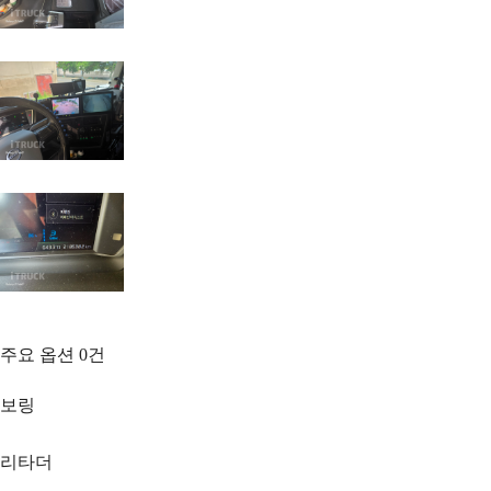
주요 옵션
0
건
보링
리타더