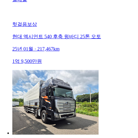
헛걸음보상
현대 엑시언트 540 후축 윙바디 25톤 오토
25년 01월 · 217,467km
1억 9,500만원