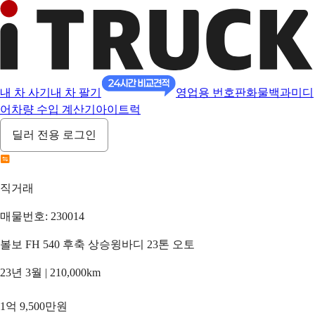
내 차 사기
내 차 팔기
영업용 번호판
화물백과
미디
어
차량 수입 계산기
아이트럭
딜러 전용 로그인
직거래
매물번호: 230014
볼보 FH 540 후축 상승윙바디 23톤 오토
23년 3월 | 210,000km
1억 9,500만원